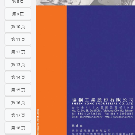
第 8 页
第 9 页
第 10 页
第 11 页
第 12 页
第 13 页
第 14 页
第 15 页
第 16 页
第 17 页
第 18 页