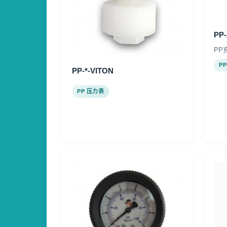
PP
PP
P
PP-*-VITON
PP 压力表