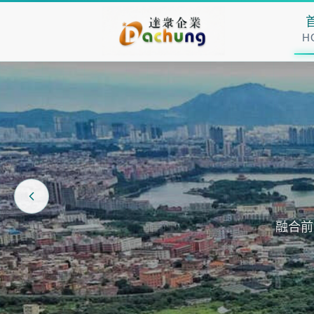
H
融合前