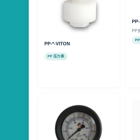
PP
PP
P
PP-*-VITON
PP 压力表